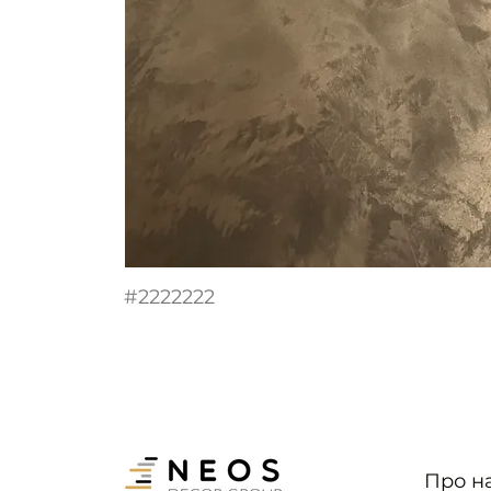
#
2222222
Про н