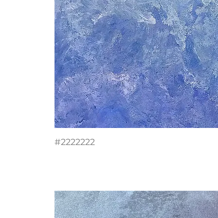
#2222222