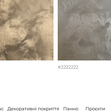
#
2222222
ас
Декоративні покриття
Панно
Проєкти