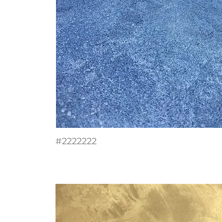
#
2222222